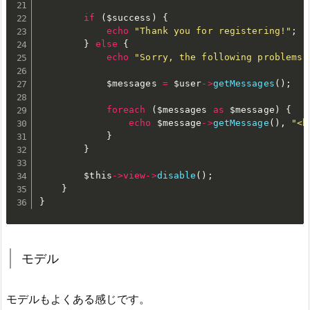
if
(
$success
)
{
echo
"Thank you for registering!"
;
}
else
{
echo
"Sorry, the following problems 
$messages
=
$user
-
>
getMessages
(
)
;
foreach
(
$messages
as
$message
)
{
echo
$message
-
>
getMessage
(
)
,
"<b
}
}
$this
-
>
view
-
>
disable
(
)
;
}
}
モデル
モデルもよくある感じです。