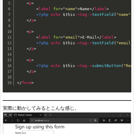
<
p
>
<
label
for
=
"
name
"
>
Name
</
label
>
<?php
echo
$this
-
>
tag
-
>
textField
(
"name"
)
</
p
>
<
p
>
<
label
for
=
"
email
"
>
E-Mail
</
label
>
<?php
echo
$this
-
>
tag
-
>
textField
(
"email"
</
p
>
<
p
>
<?php
echo
$this
-
>
tag
-
>
submitButton
(
"Reg
</
p
>
</
form
>
実際に動かしてみるとこんな感じ。