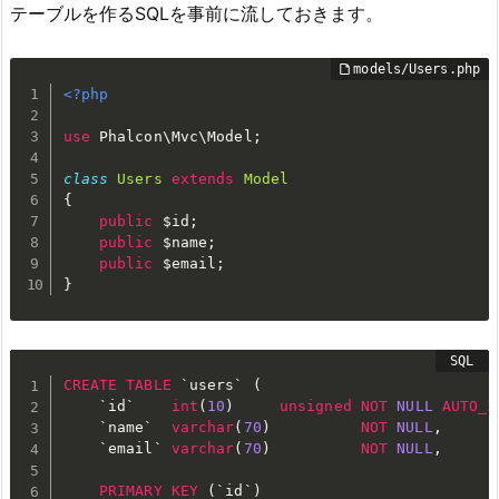
テーブルを作るSQLを事前に流しておきます。
<?php
use
Phalcon
\
Mvc
\
Model
;
class
Users
extends
Model
{
public
$id
;
public
$name
;
public
$email
;
}
CREATE
TABLE
`
users
`
(
`
id
`
int
(
10
)
unsigned
NOT
NULL
AUTO_I
`
name
`
varchar
(
70
)
NOT
NULL
,
`
email
`
varchar
(
70
)
NOT
NULL
,
PRIMARY
KEY
(
`
id
`
)