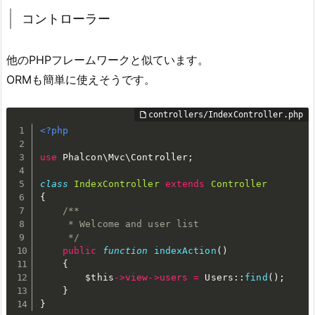
コントローラー
他のPHPフレームワークと似ています。
ORMも簡単に使えそうです。
<?php
use
Phalcon
\
Mvc
\
Controller
;
class
IndexController
extends
Controller
{
/**

     * Welcome and user list

     */
public
function
indexAction
(
)
{
$this
-
>
view
-
>
users
=
 Users
:
:
find
(
)
;
}
}