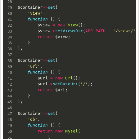
$container
-
>
set
(
'view'
,
function
(
)
{
$view
=
new
View
(
)
;
$view
-
>
setViewsDir
(
APP_PATH
.
'/views/'
)
return
$view
;
}
)
;
$container
-
>
set
(
'url'
,
function
(
)
{
$url
=
new
Url
(
)
;
$url
-
>
setBaseUri
(
'/'
)
;
return
$url
;
}
)
;
$container
-
>
set
(
'db'
,
function
(
)
{
return
new
Mysql
(
[