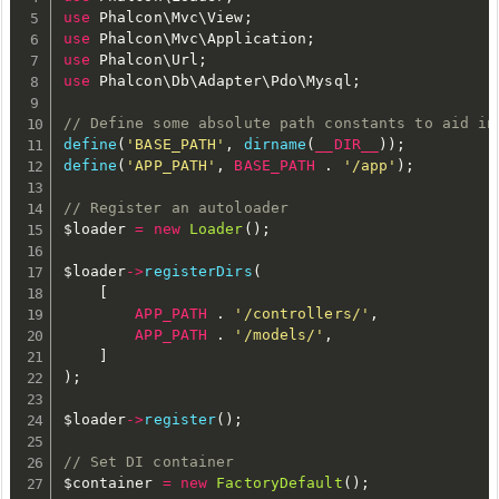
use
Phalcon
\
Mvc
\
View
;
use
Phalcon
\
Mvc
\
Application
;
use
Phalcon
\
Url
;
use
Phalcon
\
Db
\
Adapter
\
Pdo
\
Mysql
;
// Define some absolute path constants to aid in
define
(
'BASE_PATH'
,
dirname
(
__DIR__
)
)
;
define
(
'APP_PATH'
,
BASE_PATH
.
'/app'
)
;
// Register an autoloader
$loader
=
new
Loader
(
)
;
$loader
-
>
registerDirs
(
[
APP_PATH
.
'/controllers/'
,
APP_PATH
.
'/models/'
,
]
)
;
$loader
-
>
register
(
)
;
// Set DI container
$container
=
new
FactoryDefault
(
)
;