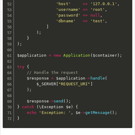
'host'
=
>
'127.0.0.1'
,
'username'
=
>
'root'
,
'password'
=
>
null
,
'dbname'
=
>
'test'
,
]
)
;
}
)
;
$application
=
new
Application
(
$container
)
;
try
{
// Handle the request
$response
=
$application
-
>
handle
(
$_SERVER
[
"REQUEST_URI"
]
)
;
$response
-
>
send
(
)
;
}
catch
(
\
Exception
$e
)
{
echo
'Exception: '
,
$e
-
>
getMessage
(
)
;
}