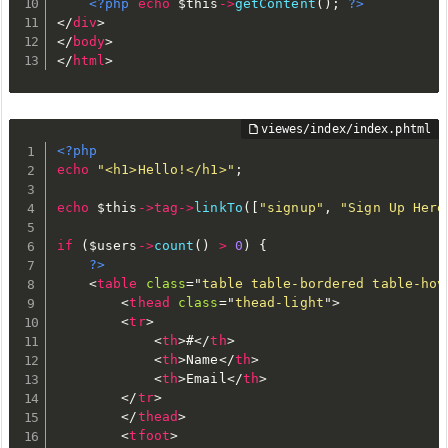
<?php
echo
$this
-
>
getContent
(
)
;
?>
</
div
>
</
body
>
</
html
>
<?php
echo
"<h1>Hello!</h1>"
;
echo
$this
-
>
tag
-
>
linkTo
(
[
"signup"
,
"Sign Up Here
if
(
$users
-
>
count
(
)
>
0
)
{
?>
<
table
class
=
"
table table-bordered table-hov
<
thead
class
=
"
thead-light
"
>
<
tr
>
<
th
>
#
</
th
>
<
th
>
Name
</
th
>
<
th
>
Email
</
th
>
</
tr
>
</
thead
>
<
tfoot
>