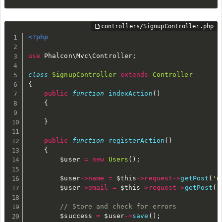
<?php
use
Phalcon
\
Mvc
\
Controller
;
class
SignupController
extends
Controller
{
public
function
indexAction
(
)
{
}
public
function
registerAction
(
)
{
$user
=
new
Users
(
)
;
$user
-
>
name
=
$this
-
>
request
-
>
getPost
(
'n
$user
-
>
email
=
$this
-
>
request
-
>
getPost
(
'
// Store and check for errors
$success
=
$user
-
>
save
(
)
;