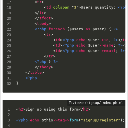
<
tr
>
<
td
colspan
=
"
3
"
>
Users quantity: 
<?ph
</
tr
>
</
tfoot
>
<
tbody
>
<?php
foreach
(
$users
as
$user
)
{
?>
<
tr
>
<
td
>
<?php
echo
$user
-
>
id
;
?>
</
td
<
td
>
<?php
echo
$user
-
>
name
;
?>
</
<
td
>
<?php
echo
$user
-
>
email
;
?>
<
</
tr
>
<?php
}
?>
</
tbody
>
</
table
>
<?php
}
<
h2
>
Sign up using this form
</
h2
>
<?php
echo
$this
-
>
tag
-
>
form
(
"signup/register"
)
;