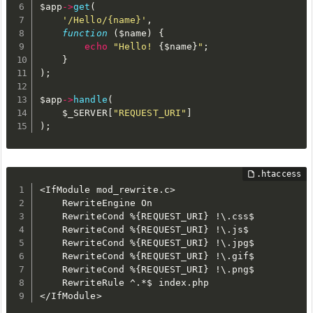
$app
-
>
get
(
'/Hello/{name}'
,
function
(
$name
)
{
echo
"Hello! 
{
$name
}
"
;
}
)
;
$app
-
>
handle
(
$_SERVER
[
"REQUEST_URI"
]
)
;
<IfModule mod_rewrite.c>

    RewriteEngine On

    RewriteCond %{REQUEST_URI} !\.css$

    RewriteCond %{REQUEST_URI} !\.js$

    RewriteCond %{REQUEST_URI} !\.jpg$

    RewriteCond %{REQUEST_URI} !\.gif$

    RewriteCond %{REQUEST_URI} !\.png$

    RewriteRule ^.*$ index.php

</IfModule>