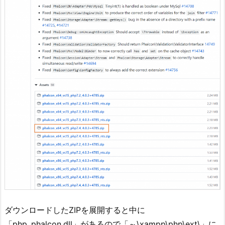
ダウンロードしたZIPを展開すると中に
「php_phalcon.dll」があるので「～\xampp\php\ext\」に