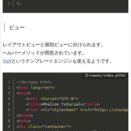
)
;
ビュー
レイアウトビューと個別ビューに分けられます。
ヘルパーメソッドが用意されています。
Volt
というテンプレートエンジンも使えるようです。
<!doctype html>
<
html
lang
=
"
en
"
>
<
head
>
<
meta
charset
=
"
UTF-8
"
>
<
title
>
Phalcon Tutorial
</
title
>
<
link
rel
=
"
stylesheet
"
href
=
"
https://stackpa
</
head
>
<
body
>
<
div
class
=
"
container
"
>