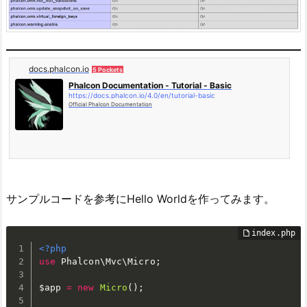
docs.phalcon.io
5 Pockets
Phalcon Documentation - Tutorial - Basic
https://docs.phalcon.io/4.0/en/tutorial-basic
Official Phalcon Documentation
サンプルコードを参考にHello Worldを作ってみます。
<?php
use
Phalcon
\
Mvc
\
Micro
;
$app
=
new
Micro
(
)
;