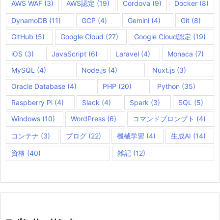
AWS WAF
(3)
AWS認定
(19)
Cordova
(9)
Docker
(8)
DynamoDB
(11)
GCP
(4)
Gemini
(4)
Git
(8)
GitHub
(5)
Google Cloud
(27)
Google Cloud認定
(19)
iOS
(3)
JavaScript
(6)
Laravel
(4)
Monaca
(7)
MySQL
(4)
Node.js
(4)
Nuxt.js
(3)
Oracle Database
(4)
PHP
(20)
Python
(35)
Raspberry Pi
(4)
Slack
(4)
Spark
(3)
SQL
(5)
Windows
(10)
WordPress
(6)
コマンドプロンプト
(4)
コンテナ
(3)
ブログ
(22)
機械学習
(4)
生成AI
(14)
資格
(40)
雑記
(12)