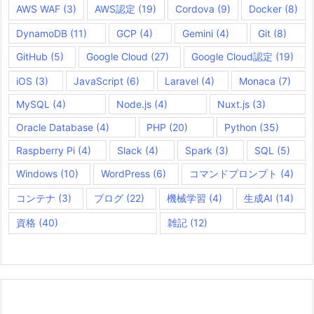
AWS WAF
(3)
AWS認定
(19)
Cordova
(9)
Docker
(8)
DynamoDB
(11)
GCP
(4)
Gemini
(4)
Git
(8)
GitHub
(5)
Google Cloud
(27)
Google Cloud認定
(19)
iOS
(3)
JavaScript
(6)
Laravel
(4)
Monaca
(7)
MySQL
(4)
Node.js
(4)
Nuxt.js
(3)
Oracle Database
(4)
PHP
(20)
Python
(35)
Raspberry Pi
(4)
Slack
(4)
Spark
(3)
SQL
(5)
Windows
(10)
WordPress
(6)
コマンドプロンプト
(4)
コンテナ
(3)
ブログ
(22)
機械学習
(4)
生成AI
(14)
資格
(40)
雑記
(12)