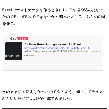
Excelでテストデータを作るときにUUIDを埋め込みたかっ
たのでExcel関数でできないかと調べたところこちらのGist
を発見。
Gist
8 Pockets
An Excel Fromula to generate a UUID v4
https://gist.github.com/msubel/9c70951a20efe5c72195
An Excel Fromula to generate a UUID v4. GitHub Gist: instantly share code, notes,
and snippets.
そのままじゃ使えなかったので次のように修正して埋め込
むといい感じにUUIDが生成できました。