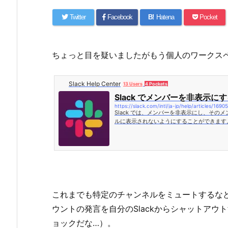
Twitter
Facebook
B!
Hatena
Pocket
ちょっと目を疑いましたがもう個人のワークス
Slack Help Center
13 Users
4 Pockets
Slack でメンバーを非表示に
Slack では、メンバーを非表示にし、その
ルに表示されないようにすることができます
D+3...
これまでも特定のチャンネルをミュートするな
ウントの発言を自分のSlackからシャットア
ョックだな…）。