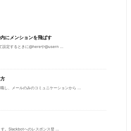
ネル内にメンションを飛ばす
定するときに@hereや@usern ...
い方
職し、メールのみのコミュニケーションから ...
。Slackbotへのレスポンス登 ...