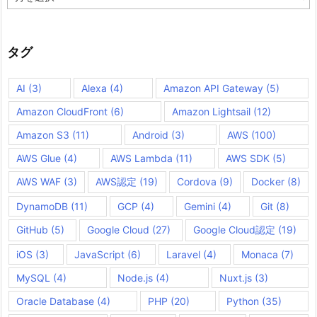
ー
カ
イ
ブ
タグ
AI
(3)
Alexa
(4)
Amazon API Gateway
(5)
Amazon CloudFront
(6)
Amazon Lightsail
(12)
Amazon S3
(11)
Android
(3)
AWS
(100)
AWS Glue
(4)
AWS Lambda
(11)
AWS SDK
(5)
AWS WAF
(3)
AWS認定
(19)
Cordova
(9)
Docker
(8)
DynamoDB
(11)
GCP
(4)
Gemini
(4)
Git
(8)
GitHub
(5)
Google Cloud
(27)
Google Cloud認定
(19)
iOS
(3)
JavaScript
(6)
Laravel
(4)
Monaca
(7)
MySQL
(4)
Node.js
(4)
Nuxt.js
(3)
Oracle Database
(4)
PHP
(20)
Python
(35)