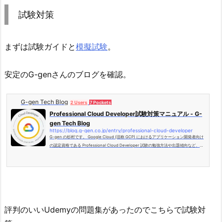
試験対策
まずは試験ガイドと
模擬試験
。
安定のG-genさんのブログを確認。
G-gen Tech Blog
2 Users
7 Pockets
Professional Cloud Developer試験対策マニュアル - G-
gen Tech Blog
https://blog.g-gen.co.jp/entry/professional-cloud-developer
G-gen の杉村です。 Google Cloud (旧称 GCP) におけるアプリケーション開発者向け
の認定資格である Professional Cloud Developer 試験の勉強方法や出題傾向など、合
格に向け役立つ情報をご紹介します。 Professional Cloud Developer 試験情報 Profes
sional Cloud Developer 試験とは Professional Cloud Developer 試験の難易度 Profe
ssional Cloud Developer 試験の勉強方法 出題範囲と傾向 出題範囲と傾向について マ
イクロサービス・アーキテクチ…
評判のいいUdemyの問題集があったのでこちらで試験対