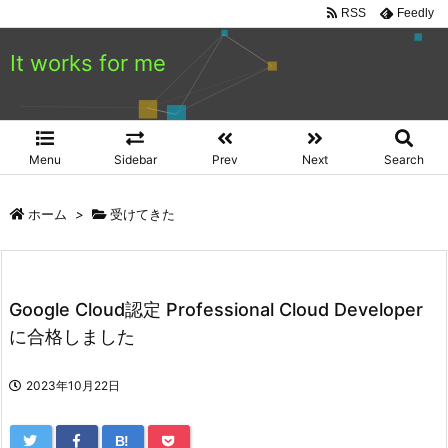
RSS
Feedly
It works for me
Menu
Sidebar
Prev
Next
Search
ホーム
>
受けてきた
Google Cloud認定 Professional Cloud Developer
に合格しました
2023年10月22日
B!