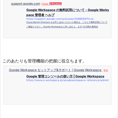
support.google.com
1 User
4 Pockets
Google Workspace の無料試用について - Google Works
pace 管理者 ヘルプ
https://support.google.com/a/answer/6388094?hl=ja
Cloud Identity Premium をお申し込みいただいた場合は、こちらで無料試用について
ご確認ください。Google Workspace に申し込むと、まず 14 日間の無料試
このあたりも管理機能の把握に役立ちます。
Google Workspace セットアップ&サポート | Google Workspa
4 Users
Google 管理コンソールの使い方 | Google Workspace
https://www.g-workspace.jp/googleworkspace-reference/admin/