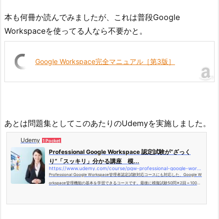
本も何冊か読んでみましたが、これは普段Google
Workspaceを使ってる人なら不要かと。
Google Workspace完全マニュアル［第3版］
あとは問題集としてこのあたりのUdemyを実施しました。
Udemy
1 Pocket
Professional Google Workspace 認定試験が”ざっく
り”「スッキリ」分かる講座 模...
https://www.udemy.com/course/pgw-professional-google-workspace/
Professional Google Workspace管理者認定試験対応コースにも対応した、Google W
orkspace管理機能の基本を学習できるコースです。最後に模擬試験50問✕2回＝100問
付き