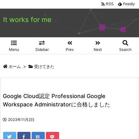
RSS
Feedly
It works for me
Menu
Sidebar
Prev
Next
Search
ホーム
>
受けてきた
Google Cloud認定 Professional Google
Workspace Administratorに合格しました
2023年11月2日
B!