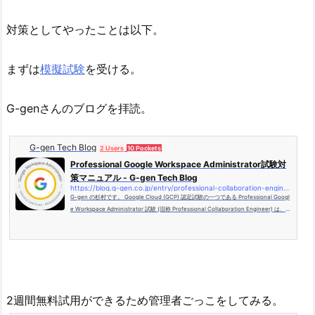
対策としてやったことは以下。
まずは
模擬試験
を受ける。
G-genさんのブログを拝読。
G-gen Tech Blog
2 Users
10 Pockets
Professional Google Workspace Administrator試験対
策マニュアル - G-gen Tech Blog
https://blog.g-gen.co.jp/entry/professional-collaboration-engineer
G-gen の杉村です。 Google Cloud (GCP) 認定試験の一つである Professional Googl
e Workspace Administrator 試験 (旧称 Professional Collaboration Engineer) は、 G
oogle の提供するグループウェアである Google Workspace の専門知識を問う試験で
す。当記事では試験合格に役立つ内容をご紹介します。 Professional Google Worksp
ace Administrator はじめに Professional Google Workspace Administra…
2週間無料試用ができるため管理者ごっこをしてみる。