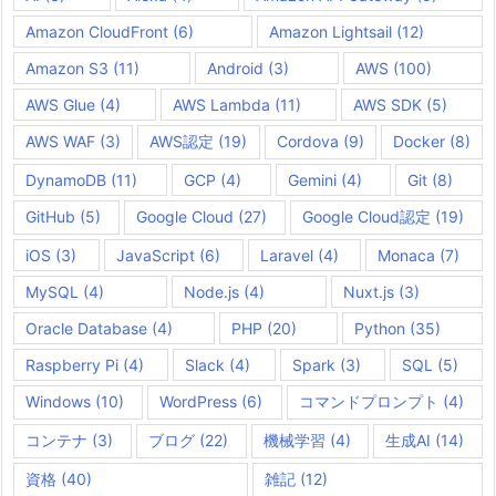
Amazon CloudFront
(6)
Amazon Lightsail
(12)
Amazon S3
(11)
Android
(3)
AWS
(100)
AWS Glue
(4)
AWS Lambda
(11)
AWS SDK
(5)
AWS WAF
(3)
AWS認定
(19)
Cordova
(9)
Docker
(8)
DynamoDB
(11)
GCP
(4)
Gemini
(4)
Git
(8)
GitHub
(5)
Google Cloud
(27)
Google Cloud認定
(19)
iOS
(3)
JavaScript
(6)
Laravel
(4)
Monaca
(7)
MySQL
(4)
Node.js
(4)
Nuxt.js
(3)
Oracle Database
(4)
PHP
(20)
Python
(35)
Raspberry Pi
(4)
Slack
(4)
Spark
(3)
SQL
(5)
Windows
(10)
WordPress
(6)
コマンドプロンプト
(4)
コンテナ
(3)
ブログ
(22)
機械学習
(4)
生成AI
(14)
資格
(40)
雑記
(12)