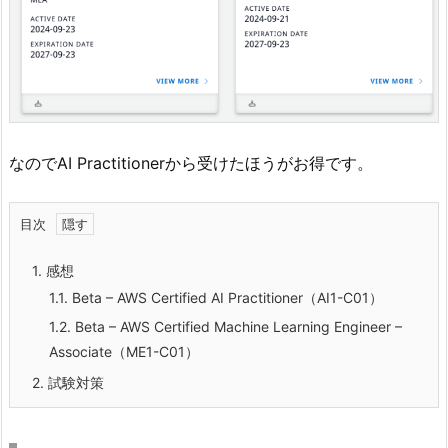
なのでAI Practitionerから受けたほうがお得です。
目次
1.
感想
1.1.
Beta – AWS Certified AI Practitioner（AI1-C01）
1.2.
Beta – AWS Certified Machine Learning Engineer –
Associate（ME1-C01）
2.
試験対策