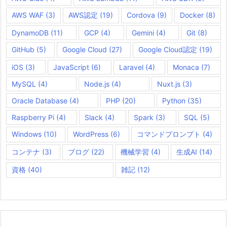
AWS WAF
(3)
AWS認定
(19)
Cordova
(9)
Docker
(8)
DynamoDB
(11)
GCP
(4)
Gemini
(4)
Git
(8)
GitHub
(5)
Google Cloud
(27)
Google Cloud認定
(19)
iOS
(3)
JavaScript
(6)
Laravel
(4)
Monaca
(7)
MySQL
(4)
Node.js
(4)
Nuxt.js
(3)
Oracle Database
(4)
PHP
(20)
Python
(35)
Raspberry Pi
(4)
Slack
(4)
Spark
(3)
SQL
(5)
Windows
(10)
WordPress
(6)
コマンドプロンプト
(4)
コンテナ
(3)
ブログ
(22)
機械学習
(4)
生成AI
(14)
資格
(40)
雑記
(12)