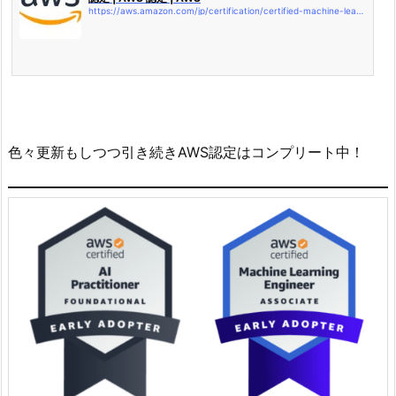
https://aws.amazon.com/jp/certification/certified-machine-learning-engineer-associate/
色々更新もしつつ引き続きAWS認定はコンプリート中！