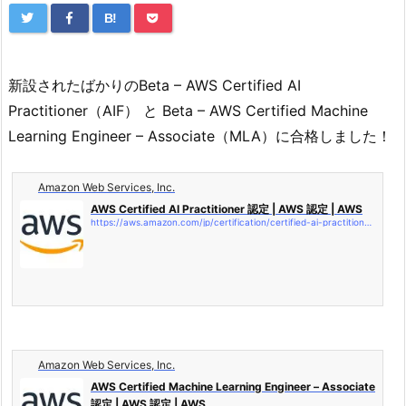
B!
新設されたばかりのBeta – AWS Certified AI
Practitioner（AIF） と Beta – AWS Certified Machine
Learning Engineer – Associate（MLA）に合格しました！
Amazon Web Services, Inc.
AWS Certified AI Practitioner 認定 | AWS 認定 | AWS
https://aws.amazon.com/jp/certification/certified-ai-practitioner/
Amazon Web Services, Inc.
AWS Certified Machine Learning Engineer – Associate
認定 | AWS 認定 | AWS