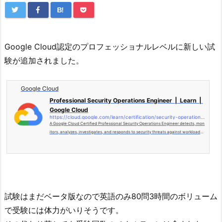
B!
Google Cloud認定のプロフェッショナルレベルに新しい試
験が追加されました。
Google Cloud
Professional Security Operations Engineer | Learn |
Google Cloud
https://cloud.google.com/learn/certification/security-operations-engineer
A Google Cloud Certified Professional Security Operations Engineer detects, mon
itors, analyzes, investigates, and responds to security threats against workloads,
endpoints, and infrastructure.
試験はまだベータ版なので英語のみ80問3時間のボリューム
で受験には体力がいりそうです。