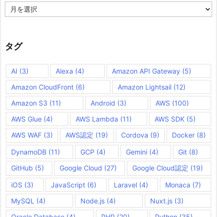
ア
ー
カ
イ
ブ
タグ
AI
(3)
Alexa
(4)
Amazon API Gateway
(5)
Amazon CloudFront
(6)
Amazon Lightsail
(12)
Amazon S3
(11)
Android
(3)
AWS
(100)
AWS Glue
(4)
AWS Lambda
(11)
AWS SDK
(5)
AWS WAF
(3)
AWS認定
(19)
Cordova
(9)
Docker
(8)
DynamoDB
(11)
GCP
(4)
Gemini
(4)
Git
(8)
GitHub
(5)
Google Cloud
(27)
Google Cloud認定
(19)
iOS
(3)
JavaScript
(6)
Laravel
(4)
Monaca
(7)
MySQL
(4)
Node.js
(4)
Nuxt.js
(3)
Oracle Database
(4)
PHP
(20)
Python
(35)