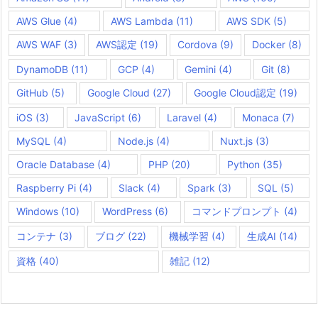
AWS Glue
(4)
AWS Lambda
(11)
AWS SDK
(5)
AWS WAF
(3)
AWS認定
(19)
Cordova
(9)
Docker
(8)
DynamoDB
(11)
GCP
(4)
Gemini
(4)
Git
(8)
GitHub
(5)
Google Cloud
(27)
Google Cloud認定
(19)
iOS
(3)
JavaScript
(6)
Laravel
(4)
Monaca
(7)
MySQL
(4)
Node.js
(4)
Nuxt.js
(3)
Oracle Database
(4)
PHP
(20)
Python
(35)
Raspberry Pi
(4)
Slack
(4)
Spark
(3)
SQL
(5)
Windows
(10)
WordPress
(6)
コマンドプロンプト
(4)
コンテナ
(3)
ブログ
(22)
機械学習
(4)
生成AI
(14)
資格
(40)
雑記
(12)