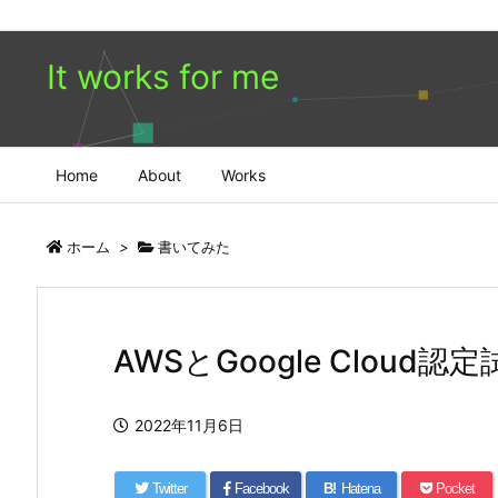
It works for me
Home
About
Works
ホーム
>
書いてみた
AWSとGoogle Cloud
2022年11月6日
Twitter
Facebook
B!
Hatena
Pocket