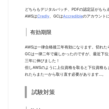
どちらもデジタルバッチ、PDFの認定証がもら
AWSは
Credly
、GCは
Accredible
のアカウント
有効期限
AWSは一律合格後三年有効になります。切れた
GCは一律二年で厳しかったのですが、最近下位資格のCloud
三年に伸びました！
但しAWSのように上位資格を取ると下位資格も
れたらまた一から取り直す必要があります…。
試験対策