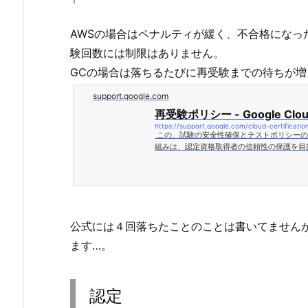
AWSの場合はペナルティが緩く、不合格になっ
験回数には制限はありません。
GCの場合は落ちるたびに再受験までの待ちが増
support.google.com
再受験ポリシー - Google Cl
https://support.google.com/cloud-certificati
この、試験の安全性確保とテストポリシーの施行
組みは、認定資格取得者の信頼性の保護を目的と
公式には４回落ちたことのことは書いてません
ます…。
認定