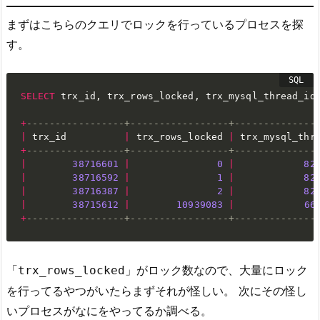
まずはこちらのクエリでロックを行っているプロセスを探
す。
SELECT
 trx_id
,
 trx_rows_locked
,
 trx_mysql_thread_id
+
-----------------+-----------------+--------------
|
 trx_id          
|
 trx_rows_locked 
|
 trx_mysql_thr
+
-----------------+-----------------+--------------
|
38716601
|
0
|
82
|
38716592
|
1
|
82
|
38716387
|
2
|
82
|
38715612
|
10939083
|
66
+
-----------------+-----------------+--------------
「
」がロック数なので、大量にロック
trx_rows_locked
を行ってるやつがいたらまずそれが怪しい。 次にその怪し
いプロセスがなにをやってるか調べる。