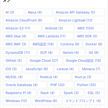
AI
(3)
Alexa
(4)
Amazon API Gateway
(5)
Amazon CloudFront
(6)
Amazon Lightsail
(12)
Amazon S3
(11)
Android
(3)
AWS
(100)
AWS Glue
(4)
AWS Lambda
(11)
AWS SDK
(5)
AWS WAF
(3)
AWS認定
(19)
Cordova
(9)
Docker
(8)
DynamoDB
(11)
GCP
(4)
Gemini
(4)
Git
(8)
GitHub
(5)
Google Cloud
(27)
Google Cloud認定
(19)
iOS
(3)
JavaScript
(6)
Laravel
(4)
Monaca
(7)
MySQL
(4)
Node.js
(4)
Nuxt.js
(3)
Oracle Database
(4)
PHP
(20)
Python
(35)
Raspberry Pi
(4)
Slack
(4)
Spark
(3)
SQL
(5)
Windows
(10)
WordPress
(6)
コマンドプロンプト
(4)