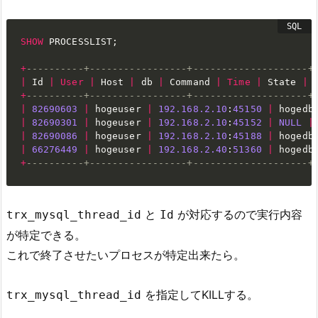
SHOW
 PROCESSLIST
;
+
----------+-----------------+--------------------+
|
 Id 
|
User
|
 Host 
|
 db 
|
 Command 
|
Time
|
 State 
|
 
+
----------+-----------------+--------------------+
|
82690603
|
 hogeuser 
|
192.168
.2
.10
:
45150
|
 hogedb
|
82690301
|
 hogeuser 
|
192.168
.2
.10
:
45152
|
NULL
|
|
82690086
|
 hogeuser 
|
192.168
.2
.10
:
45188
|
 hogedb
|
66276449
|
 hogeuser 
|
192.168
.2
.40
:
51360
|
 hogedb
+
----------+-----------------+--------------------+
と
が対応するので実行内容
trx_mysql_thread_id
Id
が特定できる。
これで終了させたいプロセスが特定出来たら。
を指定してKILLする。
trx_mysql_thread_id