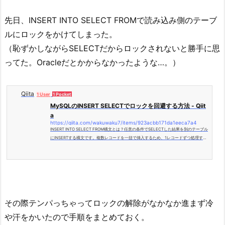
先日、INSERT INTO SELECT FROMで読み込み側のテーブ
ルにロックをかけてしまった。
（恥ずかしながらSELECTだからロックされないと勝手に思
ってた。Oracleだとかからなかったような…。）
Qiita
1 User
1 Pocket
MySQLのINSERT SELECTでロックを回避する方法 - Qiit
a
https://qiita.com/wakuwaku7/items/923acbb171da1eeca7a4
INSERT INTO SELECT FROM構文とは？任意の条件でSELECTした結果を別のテーブル
にINSERTする構文です。複数レコードを一括で挿入するため、1レコードずつ処理する
より高速に動作しSQLで完結するためアプ...
その際テンパっちゃってロックの解除がなかなか進まず冷
や汗をかいたので手順をまとめておく。