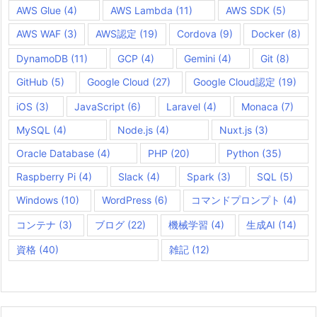
AWS Glue
(4)
AWS Lambda
(11)
AWS SDK
(5)
AWS WAF
(3)
AWS認定
(19)
Cordova
(9)
Docker
(8)
DynamoDB
(11)
GCP
(4)
Gemini
(4)
Git
(8)
GitHub
(5)
Google Cloud
(27)
Google Cloud認定
(19)
iOS
(3)
JavaScript
(6)
Laravel
(4)
Monaca
(7)
MySQL
(4)
Node.js
(4)
Nuxt.js
(3)
Oracle Database
(4)
PHP
(20)
Python
(35)
Raspberry Pi
(4)
Slack
(4)
Spark
(3)
SQL
(5)
Windows
(10)
WordPress
(6)
コマンドプロンプト
(4)
コンテナ
(3)
ブログ
(22)
機械学習
(4)
生成AI
(14)
資格
(40)
雑記
(12)