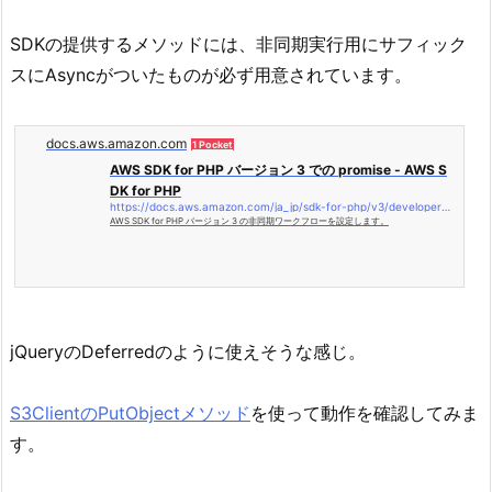
SDKの提供するメソッドには、非同期実行用にサフィック
スにAsyncがついたものが必ず用意されています。
docs.aws.amazon.com
1 Pocket
AWS SDK for PHP バージョン 3 での promise - AWS S
DK for PHP
https://docs.aws.amazon.com/ja_jp/sdk-for-php/v3/developer-guide/guide_promises.html
AWS SDK for PHP バージョン 3 の非同期ワークフローを設定します。
jQueryのDeferredのように使えそうな感じ。
S3ClientのPutObjectメソッド
を使って動作を確認してみま
す。