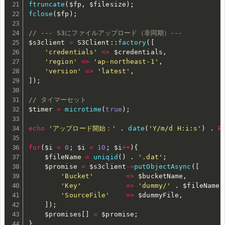
ftruncate
(
$fp
,
$filesize
)
;
fclose
(
$fp
)
;
// --- S3にファイルアップロード（非同期）---
$s3client
=
 S3Client
:
:
factory
(
[
'credentials'
=
>
$credentials
,
'region'
=
>
'ap-northeast-1'
,
'version'
=
>
'latest'
,
]
)
;
// タイマーセット
$timer
=
microtime
(
true
)
;
echo
'アップロード開始：'
.
date
(
'Y/m/d H:i:s'
)
.
P
for
(
$i
=
0
;
$i
<
10
;
$i
++
)
{
$fileName
=
uniqid
(
)
.
'.dat'
;
$promise
=
$s3client
-
>
putObjectAsync
(
[
'Bucket'
=
>
$bucketName
,
'Key'
=
>
'dummy/'
.
$fileName
,
'SourceFile'
=
>
$dummyFile
,
]
)
;
$promises
[
]
=
$promise
;
}