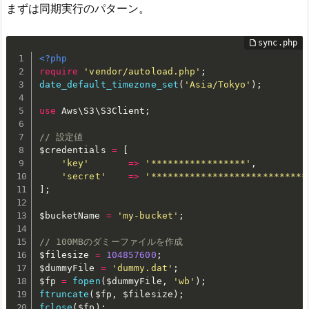
まずは同期実行のパターン。
<?php
require
'vendor/autoload.php'
;
date_default_timezone_set
(
'Asia/Tokyo'
)
;
use
Aws
\
S3
\
S3Client
;
// 設定値
$credentials
=
[
'key'
=
>
'*****************'
,
'secret'
=
>
'****************************
]
;
$bucketName
=
'my-bucket'
;
// 100MBのダミーファイルを作成
$filesize
=
104857600
;
$dummyFile
=
'dummy.dat'
;
$fp
=
fopen
(
$dummyFile
,
'wb'
)
;
ftruncate
(
$fp
,
$filesize
)
;
fclose
(
$fp
)
;