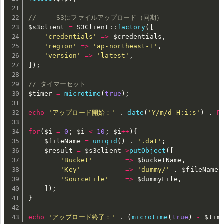
// --- S3にファイルアップロード（同期）---
$s3client
=
 S3Client
:
:
factory
(
[
'credentials'
=
>
$credentials
,
'region'
=
>
'ap-northeast-1'
,
'version'
=
>
'latest'
,
]
)
;
// タイマーセット
$timer
=
microtime
(
true
)
;
echo
'アップロード開始：'
.
date
(
'Y/m/d H:i:s'
)
.
P
for
(
$i
=
0
;
$i
<
10
;
$i
++
)
{
$fileName
=
uniqid
(
)
.
'.dat'
;
$result
=
$s3client
-
>
putObject
(
[
'Bucket'
=
>
$bucketName
,
'Key'
=
>
'dummy/'
.
$fileName
,
'SourceFile'
=
>
$dummyFile
,
]
)
;
}
echo
'アップロード終了：'
.
(
microtime
(
true
)
-
$tim