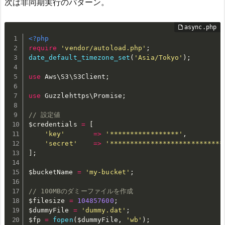
次は非同期実行のパターン。
<?php
require
'vendor/autoload.php'
;
date_default_timezone_set
(
'Asia/Tokyo'
)
;
use
Aws
\
S3
\
S3Client
;
use
Guzzlehttps
\
Promise
;
// 設定値
$credentials
=
[
'key'
=
>
'*****************'
,
'secret'
=
>
'****************************
]
;
$bucketName
=
'my-bucket'
;
// 100MBのダミーファイルを作成
$filesize
=
104857600
;
$dummyFile
=
'dummy.dat'
;
$fp
=
fopen
(
$dummyFile
,
'wb'
)
;