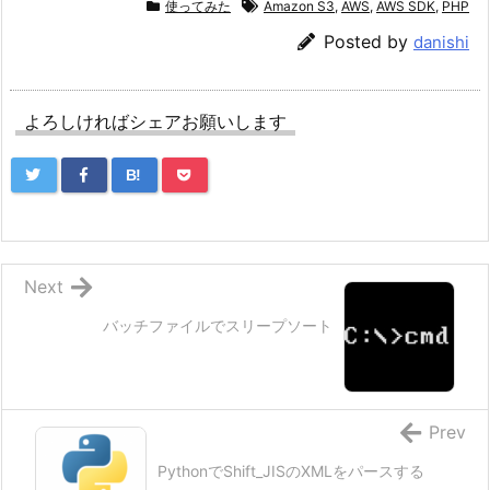
使ってみた
Amazon S3
,
AWS
,
AWS SDK
,
PHP
Posted by
danishi
よろしければシェアお願いします
B!
Next
バッチファイルでスリープソート
Prev
PythonでShift_JISのXMLをパースする