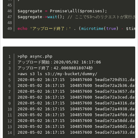
$aggregate
=
 Promise\
all
(
$promises
)
;
$aggregate
-
>
wait
(
)
;
// ここでS3へのリクエストが実行さ
echo
'アップロード終了：'
.
(
microtime
(
true
)
-
$tim
>php async.php

アップロード開始：2020/05/02 16:17:06

アップロード終了：42.00698018074秒

>aws s3 ls s3://my-bucket/dummy/

2020-05-02 16:17:15  104857600 5ead1e729d531.dat

2020-05-02 16:17:15  104857600 5ead1e72a2b36.dat

2020-05-02 16:17:15  104857600 5ead1e72a3657.dat

2020-05-02 16:17:15  104857600 5ead1e72a3ced.dat

2020-05-02 16:17:15  104857600 5ead1e72a4316.dat

2020-05-02 16:17:15  104857600 5ead1e72a4938.dat

2020-05-02 16:17:15  104857600 5ead1e72a4f69.dat

2020-05-02 16:17:15  104857600 5ead1e72a58dd.dat

2020-05-02 16:17:15  104857600 5ead1e72a60d1.dat

2020-05-02 16:17:15  104857600 5ead1e72a6733.dat