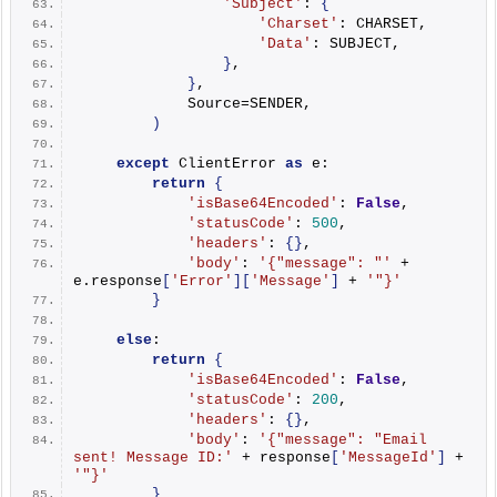
'Subject'
: 
{
'Charset'
: CHARSET,
'Data'
: SUBJECT,
}
,
}
,
            Source=SENDER,
)
except
 ClientError 
as
 e:
return
{
'isBase64Encoded'
: 
False
,
'statusCode'
: 
500
,
'headers'
: 
{}
,
'body'
: 
'{"message": "'
 + 
e.response
[
'Error'
][
'Message'
]
 + 
'"}'
}
else
:
return
{
'isBase64Encoded'
: 
False
,
'statusCode'
: 
200
,
'headers'
: 
{}
,
'body'
: 
'{"message": "Email 
sent! Message ID:'
 + response
[
'MessageId'
]
 + 
'"}'
}