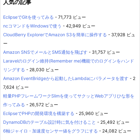
人気の記事
EclipseでGitを使ってみる
- 71,773 ビュー
ncコマンドをWindowsで使う
- 42,949 ビュー
CloudBerry ExplorerでAmazon S3を簡単に操作する
- 37,928 ビュ
ー
Amazon SNSでメールとSMS通知を飛ばす
- 31,757 ビュー
Laravelのログイン維持(Remember me)機能でのログインをハンド
リングする
- 28,030 ビュー
Amazon EventBridgeから起動したLambdaにパラメータを渡す
- 2
7,624 ビュー
軽量PHPフレームワークSlimを使ってサクッとWebアプリひな形を
作ってみる
- 26,572 ビュー
EclipseでPHPの開発環境を構築する
- 25,960 ビュー
DynamoDBのテーブル設計時に気を付けること
- 25,492 ビュー
6軸ジャイロ・加速度センサー値をグラフにする
- 24,082 ビュー