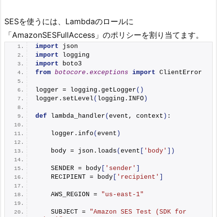
SESを使うには、Lambdaのロールに
「AmazonSESFullAccess」のポリシーを割り当てます。
import
 json
import
 logging
import
 boto3
from 
botocore.exceptions
 import
 ClientError
logger = logging.
getLogger
()
logger.
setLevel
(
logging.INFO
)
def
lambda_handler
(
event, context
)
:
    logger.
info
(
event
)
    body = json.
loads
(
event
[
'body'
])
    SENDER = body
[
'sender'
]
    RECIPIENT = body
[
'recipient'
]
    AWS_REGION = 
"us-east-1"
    SUBJECT = 
"Amazon SES Test (SDK for 