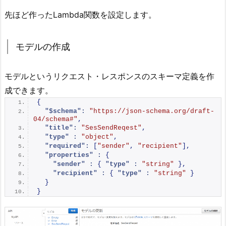
先ほど作ったLambda関数を設定します。
モデルの作成
モデルというリクエスト・レスポンスのスキーマ定義を作
成できます。
{
"$schema":
"https://json-schema.org/draft-
04/schema#"
,
"title":
"SesSendReqest"
,
"type" :
"object"
,
"required":
[
"sender"
,
"recipient"
]
,
"properties" :
{
"sender" :
{
"type" :
"string"
}
,
"recipient" :
{
"type" :
"string"
}
}
}