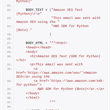
Python)"
    BODY_TEXT = 
(
"Amazon SES Test 
(Python)\r\n"
"This email was sent with 
Amazon SES using the "
"AWS SDK for Python 
(Boto)."
)
    BODY_HTML = 
"""<html>
    <head></head>
    <body>
      <h1>Amazon SES Test (SDK for Python)
</h1>
      <p>This email was sent with
        <a 
href='https://aws.amazon.com/ses/'>Amazon 
SES</a> using the
        <a href='https://aws.amazon.com/sdk-
for-python/'>
          AWS SDK for Python (Boto)</a>.</p>
    </body>
    </html>
                """