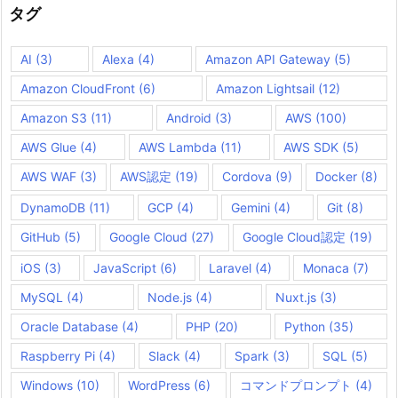
ブ
タグ
AI
(3)
Alexa
(4)
Amazon API Gateway
(5)
Amazon CloudFront
(6)
Amazon Lightsail
(12)
Amazon S3
(11)
Android
(3)
AWS
(100)
AWS Glue
(4)
AWS Lambda
(11)
AWS SDK
(5)
AWS WAF
(3)
AWS認定
(19)
Cordova
(9)
Docker
(8)
DynamoDB
(11)
GCP
(4)
Gemini
(4)
Git
(8)
GitHub
(5)
Google Cloud
(27)
Google Cloud認定
(19)
iOS
(3)
JavaScript
(6)
Laravel
(4)
Monaca
(7)
MySQL
(4)
Node.js
(4)
Nuxt.js
(3)
Oracle Database
(4)
PHP
(20)
Python
(35)
Raspberry Pi
(4)
Slack
(4)
Spark
(3)
SQL
(5)
Windows
(10)
WordPress
(6)
コマンドプロンプト
(4)