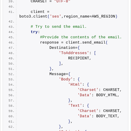
    CHARSET = 
"UTF-8"
    client = 
boto3.
client
(
'ses'
,region_name=AWS_REGION
)
# Try to send the email.
try
:
#Provide the contents of the email.
        response = client.
send_email
(
            Destination=
{
'ToAddresses'
: 
[
                    RECIPIENT,
]
,
}
,
            Message=
{
'Body'
: 
{
'Html'
: 
{
'Charset'
: CHARSET,
'Data'
: BODY_HTML,
}
,
'Text'
: 
{
'Charset'
: CHARSET,
'Data'
: BODY_TEXT,
}
,
}
,