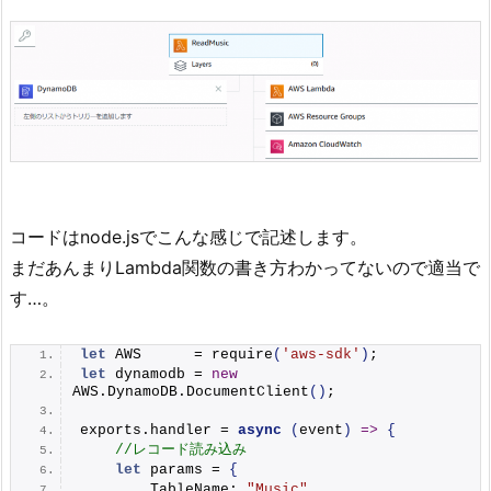
コードはnode.jsでこんな感じで記述します。
まだあんまりLambda関数の書き方わかってないので適当で
す…。
let
 AWS      = 
require
(
'aws-sdk'
)
;
let
 dynamodb = 
new
AWS.
DynamoDB
.
DocumentClient
(
)
;
exports.
handler
 = 
async
(
event
)
=>
{
//レコード読み込み
let
 params = 
{
        TableName: 
"Music"
,