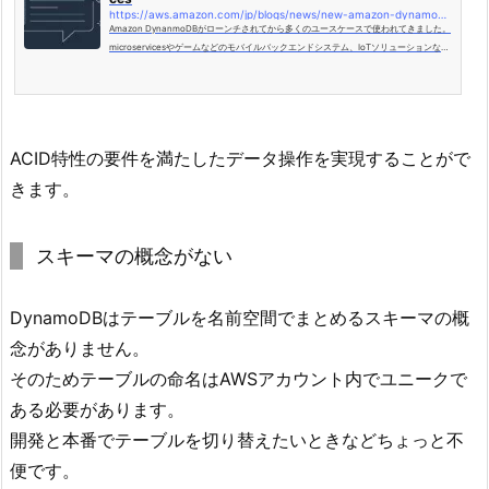
https://aws.amazon.com/jp/blogs/news/new-amazon-dynamodb-transactions/
Amazon DynanmoDBがローンチされてから多くのユースケースで使われてきました。
microservicesやゲームなどのモバイルバックエンドシステム、IoTソリューションなど
様々です。例えばCapital Oneのユースケースではモバイルアプリケーションから使わ
れていたメインフレームの処理をサーバレスアーキテクチャに移行しレイテンシの軽減
にもなりました。TinderはDynamoDBにゼロダウンタイムで移行し、世界中のユーザ
ーのために必要なスケーラビリティを獲得しました。 開発者の多くはビジネスロジック
の実装に複数のItemを操作し、all-or-no...
ACID特性の要件を満たしたデータ操作を実現することがで
きます。
スキーマの概念がない
DynamoDBはテーブルを名前空間でまとめるスキーマの概
念がありません。
そのためテーブルの命名はAWSアカウント内でユニークで
ある必要があります。
開発と本番でテーブルを切り替えたいときなどちょっと不
便です。