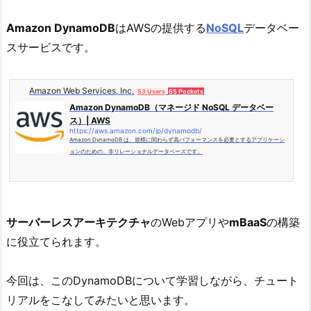
Amazon DynamoDB
はAWSの提供する
NoSQL
データベー
スサービスです。
Amazon Web Services, Inc.
53 Users
65 Pockets
Amazon DynamoDB（マネージド NoSQL データベー
ス）| AWS
https://aws.amazon.com/jp/dynamodb/
Amazon DynamoDB は、規模に関わらず高パフォーマンスを必要とするアプリケーシ
ョンのための、非リレーショナルデータベースです。
サーバーレスアーキテクチャ
のWebアプリや
mBaaS
の構築
に役立てられます。
今回は、このDynamoDBについて学習しながら、チュート
リアルをこなしてみたいと思います。