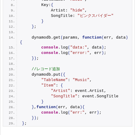
        Key:
{
            Artist: 
"hide"
,
            SongTitle: 
"ピンクスパイダー"
}
}
;
    dynamodb.
get
(
params, 
function
(
err, data
)
{
console
.
log
(
"data:"
, data
)
;
console
.
log
(
"error:"
, err
)
;
}
)
;
//レコード追加
    dynamodb.
put
(
{
"TableName"
: 
"Music"
,
"Item"
: 
{
"Artist"
: event.
Artist
,
"SongTitle"
: event.
SongTitle
}
}
,
function
(
err, data
)
{
console
.
log
(
"err:"
, err
)
;
}
)
;
}
;